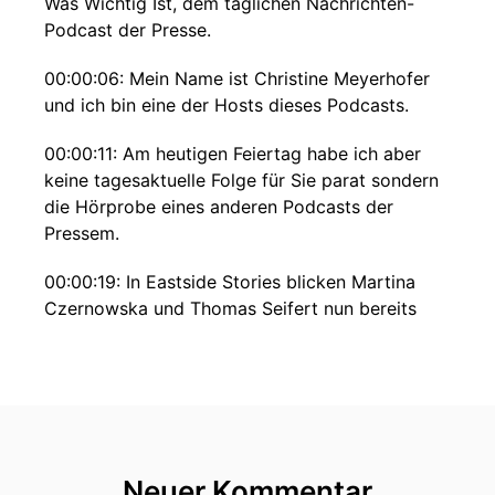
Was Wichtig Ist, dem täglichen Nachrichten-
Podcast der Presse.
00:00:06: Mein Name ist Christine Meyerhofer
und ich bin eine der Hosts dieses Podcasts.
00:00:11: Am heutigen Feiertag habe ich aber
keine tagesaktuelle Folge für Sie parat sondern
die Hörprobe eines anderen Podcasts der
Pressem.
00:00:19: In Eastside Stories blicken Martina
Czernowska und Thomas Seifert nun bereits
seit einem Jahr immer am letzten Donnerstag im
Monat nach Osterupper.
00:00:29: Sie diskutieren, wie es in Ungarn nach
den Wahlen weitergehen kann.
00:00:33: Sie betrachten die geopolitischen
Neuer Kommentar