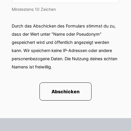
Parlamentswahlen stattgefunden, deren
Mindestens 10 Zeichen
Konsequenzen uns noch längere Zeit
beschäftigen werden.
Durch das Abschicken des Formulars stimmst du zu,
00:01:33: Am zwölften April wurde ein Ungarn
dass der Wert unter "Name oder Pseudonym"
gewählt Was mit besonderem Interesse
gespeichert wird und öffentlich angezeigt werden
beobachtet wurde
kann. Wir speichern keine IP-Adressen oder andere
personenbezogene Daten. Die Nutzung deines echten
00:01:38: Und
Namens ist freiwillig.
00:01:39: eine Woche später wurde in Bulgarien
abgestimmt.
Abschicken
00:01:43: Dort hin schauen wir jetzt
00:01:44: Genau!
00:01:45: In Bulgarien wurde nämlich zum
achten Mal binnen fünf Jahren neues Parlament