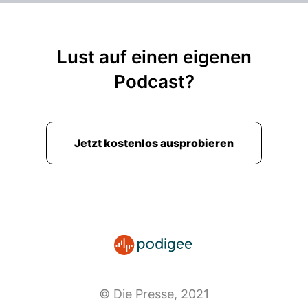
typisch August Wöging einerseits, andererseits
ist es auch typisch für eine gewisse Mentalität in
diesem Land.
Lust auf einen eigenen
00:02:36: Es war halt immer so, heißt es so
Podcast?
schön, also seit der Nachkriegszeit haben sich
ESP und ÖVP das Land aufgeteilt genau diesen
Muster.
Jetzt kostenlos ausprobieren
00:02:45: Was gab Boston für die?
00:02:46: Und Boston für sie?
00:02:47: und die Wellingparteien haben
geschaut dass ihre Partei ging über die Sanden
zu Boston kamen zur Wohnung, dann kamen zu
Kindergärtenplätzen.
00:02:54: was auch immer.
© Die Presse, 2021