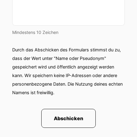
Jahren Journalistin und einer der Hosts dieses
Nachrichten-Podcastes.
00:01:02: Schön dass Sie da sind!
Mindestens 10 Zeichen
00:01:08: Hallo Oliver.
00:01:08: Wir sprechen einen Tag nach der
Durch das Abschicken des Formulars stimmst du zu,
Urteilsverkündung gegen August Wöginger, in
dass der Wert unter "Name oder Pseudonym"
der gestrigen Folge von Was Wichtiges ist es ja
gespeichert wird und öffentlich angezeigt werden
um die juristischen Einzelheiten des Urteiles
kann. Wir speichern keine IP-Adressen oder andere
gegangen im Gespräch zwischen Christine
personenbezogene Daten. Die Nutzung deines echten
Mayhofer und Manfred Cee.
Namens ist freiwillig.
00:01:20: Heute wollen wir uns mehr auf die
politischen Folgen vor allem für den ÖVP
konzentrieren.
Abschicken
00:01:25: Politikberater Thomas Hofer sagt Im
ORF der Schaden ist für die ÖVB immens!