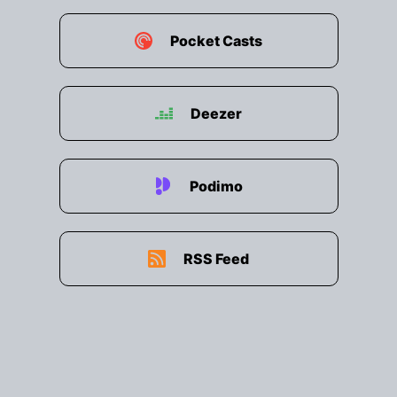
00:01:59: Was Neues passiert, ich glaube man
konnte mit dem Rechnen was jetzt passiert ist.
Pocket Casts
00:02:04: Vor allem durch die
Diversionsgeschichte davor?
Deezer
00:02:06: Ja
00:02:06: bei Lebensnahbetrachtung ist die
Geschichte schon so es ausgegangen wie man
Podimo
sich sie noch vorgestellt hat.
00:02:12: also August Wöginger is natürlich ein
RSS Feed
untriebiger und nicht zu sagen geschäftiger
Politiker der natürlich seinen Leuten da draußen
zu verstehen gibt wie wichtig er in wenigstens
alles machen kann und das auch in der Lage ist
quasi Boston zu besorgen.
00:02:27: das hat er gemacht könnte man sagen