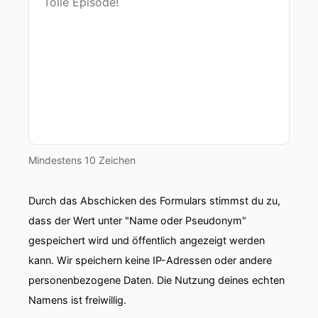
wie trocken es im Wasserland Österreich noch
werden kann.
00:01:05: Hallo, Herr Neutäufel!
00:01:06: Einen wunderschönen guten Tag!
00:01:08: Herr Neu-Teufl, aktuell erleben wir
eine große Trockenheit in Österreich so groß
dass die Landwirtschaft aufschreit Ernteverluste
Mindestens 10 Zeichen
sogar befürchtet.
Durch das Abschicken des Formulars stimmst du zu,
00:01:16: In vielen Flüssen herrscht ein niedrigem
Wasser.
dass der Wert unter "Name oder Pseudonym"
gespeichert wird und öffentlich angezeigt werden
00:01:19: Wie ernst ist denn die Lage aus Ihrer
kann. Wir speichern keine IP-Adressen oder andere
Sicht?
personenbezogene Daten. Die Nutzung deines echten
00:01:21: Also was wir hier sehen tatsächlich eh
Namens ist freiwillig.
schon einmal vorgekommen.