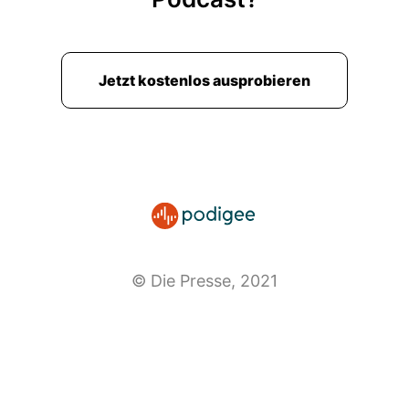
00:02:37: Anna.
00:02:39: Wir haben uns zusammengesetzt weil
Jetzt kostenlos ausprobieren
sich in wenigen Tagen übermorgen nämlich der
Rücktritt von Harald Mara als
Wirtschaftskammerpräsident Zum ersten Mal,
also ist es genau ein halbes Jahr her.
00:02:51: Ein paar Tage später ist er dann auch
von anderen Funktionen nämlich vom
Wirtschaftspunktpräsident und
Nationalbankpräsident zurückgetreten.
© Die Presse, 2021
00:02:58: Welche oder wie groß war denn der
Einschnitt Harald Marra zu verlieren für diese
drei Institutionen?
00:03:06: Ich würde das jetzt nicht so sehr an
der Person des Harald-Marra aufhängen.