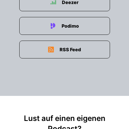
Deezer
00:02:15: Macht Schulz einen guten
00:02:16: Job?!
Podimo
00:02:17: Wer sind ihre Freunde und wer sind
ihre Feinde?
RSS Feed
00:02:20: Das ist, was wichtig ist.
00:02:22: Ich bin Anna Wallner, Head of New
Media in der Presse und eine der
Gastgeberinnen dieses Nachrichten Podcasts.
00:02:28: Ich freue mich, dass Sie da sind!
00:02:35: Liebe Hannah, hallo schön, dass du da
bist.
Lust auf einen eigenen
00:02:37: Hallo
Podcast?