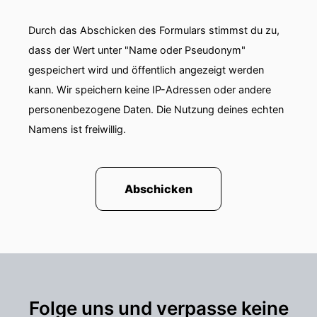
00:01:11: Das ist meine Kollegin Hannah Kordig
Durch das Abschicken des Formulars stimmst du zu,
und die Frau über die sie da spricht – ist Marta
dass der Wert unter "Name oder Pseudonym"
Schulz.
gespeichert wird und öffentlich angezeigt werden
kann. Wir speichern keine IP-Adressen oder andere
00:01:17: Seit einigen Monaten ist sie Präsidentin
personenbezogene Daten. Die Nutzung deines echten
der Wirtschaftskammer UND des
Wirtschaftsbundes.
Namens ist freiwillig.
00:01:21: Ins Amt gekommen ist die heute
zweiundsechzigjährige Schulz sehr plötzlich
Abschicken
nämlich nachdem ihr Vorgänger Harald Marra
wegen wochenlang anhaltender Kritik an einer
Erhöhung der Funktionärsgehälter in der
Kammer und einigen anderen Punkten
schließlich am threizenden November, als
Wirtschaftskammerchef zurückgetreten ist.
Folge uns und verpasse keine
00:01:42: Das ist nun exakt ein halbes Jahr her –