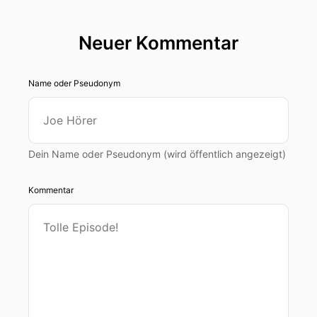
過 去 的 四 十 八 小 時
Neuer Kommentar
00:00:28: 中 , 他 們 肯 定 會 把 特 朗 普 號 碼 打
砸 了 。 但 到 底 是 誰 帶 著
Name oder Pseudonym
00:00:37: 特 朴 到 他 的 旅 程 ?
00:00:40: 還 有 誰 沒 有 帶 著 他 呢 ?
00:00:42: 到 底 是 哪 個 世 界 為 了 讓 自 己 和 特
Dein Name oder Pseudonym (wird öffentlich angezeigt)
朱 克 斯 在 劇 烈 地 削 弄 手 機 嗎 ?
Kommentar
00:00:52: 這 就 是 我 們 今 天 訪 問 的 問 題 。 我
的 名 字 是 安 娜 宛 納 。 我 從 二 十 年 以 來 已
經 是 一 位 主 持 人 。 這 三 個 問 題 在 與 特 朗
普 和 北 京 有 關 的 問 題 我 現 在 將 為 F a b i a
n K r e t s c h m e r 提 供 給 他 在 南 韓 劇 中 獲
得 C O O L 好 , 讓 我 們 聽 到 F a b i a n s , 嗨 !