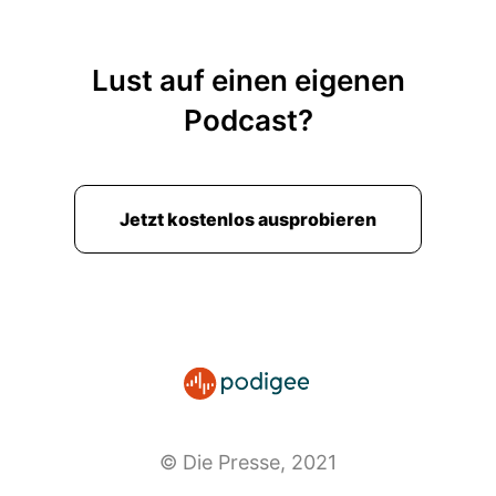
一 件 事 , 很 驚 訝 的 事 , 他 跟 很 多 外 國 人 歡
迎 他 , 非 常 激 烈 , 這 是 我 最 好 的 遇 見 她 的
未 來 會 變 得 很 美 麗 , e t c .
Lust auf einen eigenen
00:04:46: 他 在 台 湾 做 了 一 件 事 , 他 说 了 一
Podcast?
个 误 会 , 他 指 出 这 场 战 争 是 对 台 湳 而 言 的
, 如 果 我 们 能 够 处 理 它 , 就 好 , 但 如 果 我 们
不 能 处 处 成 错 误 或 不 好 的 话 , 我 们 可 以 伤
Jetzt kostenlos ausprobieren
害 它 进 行 一 个 战 略 。 这 是 一 个 证 据 , 他 表
示 , 这 里 是 红 线 , 如 果 您 有 任 何 事 与 台 湖
无 关 之 间 的 支 持 者
00:05:18: 之 类 的 情 况 下 , 就 会 发 生 结 果 。
有 很 自 然 的 信 息 和 一 個 非 常 政 治 的 訊 息
你 自 己 寫 了 一 篇 文 章 給 我 們 也 寫 著 說 中
國 人 打 了 川 普 號 碼 還 有 他 的 訊 號 在 中 間
但 是 美 國 怎 麼 反
© Die Presse, 2021
00:05:34: 映 呢 ?