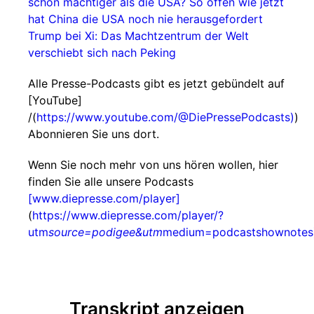
schon mächtiger als die USA?
So offen wie jetzt
hat China die USA noch nie herausgefordert
Trump bei Xi: Das Machtzentrum der Welt
verschiebt sich nach Peking
Alle Presse-Podcasts gibt es jetzt gebündelt auf
[YouTube]
/(
https://www.youtube.com/@DiePressePodcasts)
)
Abonnieren Sie uns dort.
Wenn Sie noch mehr von uns hören wollen, hier
finden Sie alle unsere Podcasts
[www.diepresse.com/player]
(
https://www.diepresse.com/player/?
utm
source=podigee&utm
medium=podcastshownotes
Transkript anzeigen