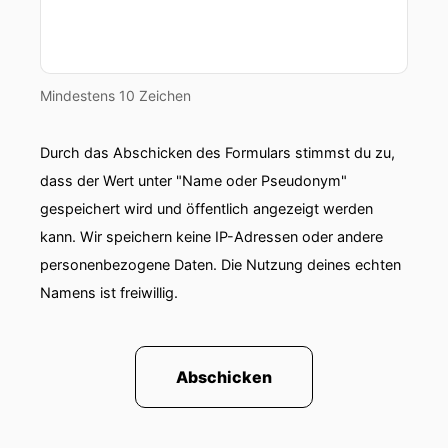
00:01:33: 對 , 很 高 興
00:01:35: 認 識 你
00:01:36: F a b i a s , 這 是 什 麼 呢 ?
Mindestens 10 Zeichen
00:01:37: 這 是 我 們 看 過 的 四 十 八 小 時 我 會
Durch das Abschicken des Formulars stimmst du zu,
說 , 這 是 一 個 很
dass der Wert unter "Name oder Pseudonym"
00:01:42: 大 的 表 演 , 因 為 特 朗 普 受 到 川 普
gespeichert wird und öffentlich angezeigt werden
的 承 諾 在 劇 場 上 , 所 以 我 覺 得 這 個 表 演 是
kann. Wir speichern keine IP-Adressen oder andere
非 常 精 彩 。 但 是 如 果 我 們 想 要 進 入 內 閒
personenbezogene Daten. Die Nutzung deines echten
的 話 , 我 想 說 , 川
Namens ist freiwillig.
00:01:57: 普 並 不 是 贏 得 了 勝 利 者 , 而 是 比
賽 率 更 高 。 對 , 你 剛 才 說 了 一 大 篇 文 章 ,
也 有 興 奮 到 你 的 眼 睛 , 還 有 很 多 社 交 媒 體
Abschicken
的 消 息 , 在 世 界 各 地 發 生 的 傳 聞 。 這 件 事
是 跟 友 誼 相 似 的 , 看 起 來 很 聰 明 , 所 以 我
感 受 到 了 兩 者 想 向 外 面 表 達 , 我 們 一 起 保