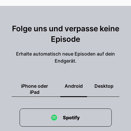
持 這 件 事
00:02:21: 情 , 但 卻 有 更 多 的 感 覺 。 對 , 這 節
目 是 中 國 人 做 的 , 因 為 他 們 知 道 要 跟 特 朗
Folge uns und verpasse keine
普 合 作 , 所 以 他 們 需 要 把 他 的 精 神 發 揮 起
Episode
來 。 他 在 航 空 船 上 看 到 了 一 齊 全 程 的 行
程 , 當 他 到 北 京 坐 航 班 時 , 已 經 準 備 了 宿
舍 學 生 的 學 生 , 他 們 也 進 入 了 同 一 個 步 驟
Erhalte automatisch neue Episoden auf dein
, 然 後 就 開 始 航 行 。 也 就 是 特 朗 普 的 社 交
Endgerät.
媒 體 帳 戶 出 現 了 這 件 事 你 也 知 道 特 朊 普
很 喜 歡 這 個 節 目 例 如 有 一 個 電 影 我 認 為
是 非 常 完 美 的 特 朔 普 獲 得 了 奧 斯 利 亞 總
iPhone oder
Android
Desktop
統 中 南 海 在 北 京 政 府 區 域 獲 獎 項 目 《 中
iPad
國 行 政 中 心 》 獲 項 之 一 這 是 只 有 幾 位 國
際 主 席 譬 如 普 天 伯 也 獲 取 了 獎 勵 他 會 從 S
h e e s i n g p i n g 個 人 地 帶 來 一 千 多 年 前
的 建 築 物 當 一 位 h o t m i c 時 刻 起 立 了 報
Spotify
告 者 跟 她 的 S h o t g u n m i c s 在 這 個 距 離
中 獲 得 了 他 們 所 說 的 話 他 問 的 是 川 普 的