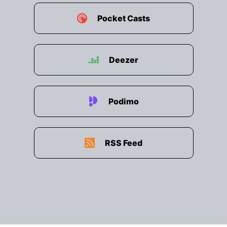
嘴 唇 瓶 頸 孔 你 會 拿 其 他 的 總 統 進 入 政 府
Pocket Casts
區 域 嗎 ?
00:03:42: 然 後 嘴 巴 閉 起 來 說 不 , 這 只 是 為
非 常 特 別 的 主 持 人 提 供 的 方
Deezer
00:03:51: 式 讓 大 家 感 受 到 自 己 的 情 緒 發 展
對 , 但 是 這 也 做 出 了 一 種 印 象 為 特 朗 普 和
Podimo
整 個 德 里 加 州 的 中 國 人 很 快 地 離 開 了 因
為 這 是 一 個 表 演 , 我 們 已 經 知 道 他 在 他 的
愛 情 中 能 夠 揭 曉 但 內 容 方 面 其 實 是 讓 他
們
RSS Feed
00:04:14: 更 強 烈 的 觀 察 而 且 也 非 常 清 楚 地
說 明 為 何 他 們 可 以 去 韓 國 對 嗎 ?
00:04:22: 對 , 基 本 上 有 兩 種 不 同 的 政 治 計
劃 特 朗 普 是 一 個 商 業 人 , 他 想 在 這 兒 處 理
貿 易 事 件 也 不 斷 地 說 謊 , 他 就 突 然 發 生 了