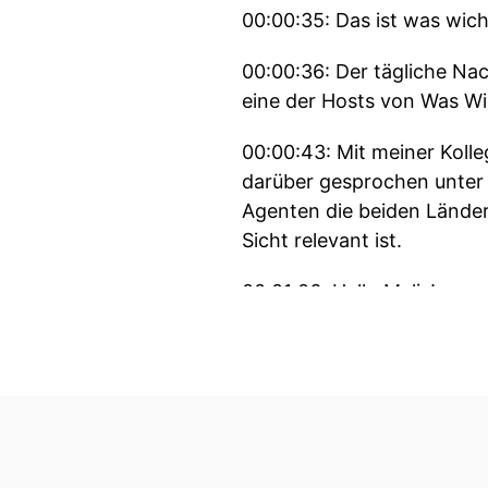
00:00:35: Das ist was wicht
00:00:36: Der tägliche Na
eine der Hosts von Was Wic
00:00:43: Mit meiner Kolle
darüber gesprochen unter 
Agenten die beiden Länder
Sicht relevant ist.
00:01:06: Hallo Malis!
00:01:08: Malis, die ganz
00:01:11: Dort treffen zw
Konfliktgeladen bezeichne
00:01:18: und der welchen