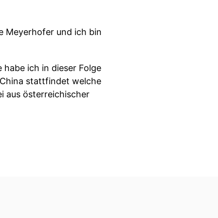
e Meyerhofer und ich bin
 habe ich in dieser Folge
China stattfindet welche
 aus österreichischer
s konfrontativ
d den USA in den