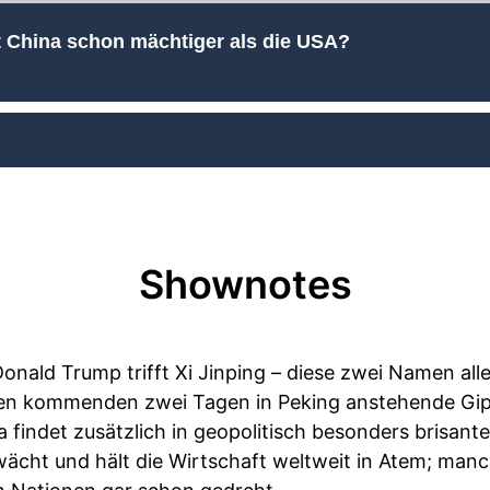
Ist China schon mächtiger als die USA?
Shownotes
onald Trump trifft Xi Jinping – diese zwei Namen all
 den kommenden zwei Tagen in Peking anstehende Gipf
indet zusätzlich in geopolitisch besonders brisanten
wächt und hält die Wirtschaft weltweit in Atem; man