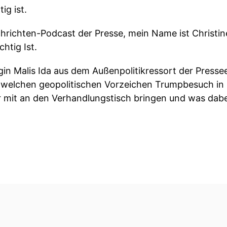
ig ist.
chrichten-Podcast der Presse, mein Name ist Christin
htig Ist.
gin Malis Ida aus dem Außenpolitikressort der Pressee
welchen geopolitischen Vorzeichen Trumpbesuch in 
 mit an den Verhandlungstisch bringen und was dabei
e Welt schaut in den kommenden Tagen nach China.
ei Weltenmächte aufeinander, deren Beziehung man al
n kann.
 Vorzeichen findet dieses Treffen zwischen China un