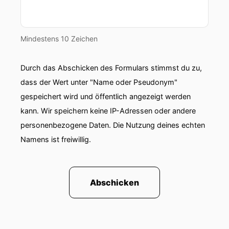
Hauptpflegepersonen gemeint, sind in der
Pflege und Betreuung involviert.
Mindestens 10 Zeichen
00:01:30: Das Thema Pflege betrifft also ganz
konkret und direkt wie indirekt bereits heute
Durch das Abschicken des Formulars stimmst du zu,
rund einen von sieben in Österreich lebenden
Menschen.
dass der Wert unter "Name oder Pseudonym"
gespeichert wird und öffentlich angezeigt werden
00:01:39: Die Tendenz ist stark steigend
kann. Wir speichern keine IP-Adressen oder andere
aufgrund der demografischen Entwicklung hin
personenbezogene Daten. Die Nutzung deines echten
zu einer alterten Gesellschaft.
Namens ist freiwillig.
00:01:45: Rund um dieses Thema ranken sich
demnach zahlreiche, sehr wichtige Fragen.
Abschicken
00:01:50: Welche Betreuungsformen gibt es
hierzulande überhaupt?
00:01:53: Welche Bedeutung kommt dabei