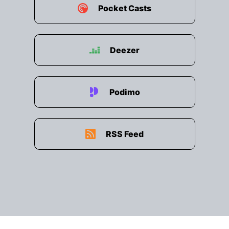
Pocket Casts
00:02:28: Herzlichen Dank!
00:02:29: Frau Poznena.
Deezer
00:02:30: für Menschen die Betreuungen und
Pflege benötigen gibt es in Österreich
grundsätzlich eine Struktur.
Podimo
00:02:35: zwischen heißlicher Pflege und
stationären Angeboten unterscheidet.
RSS Feed
00:02:40: Es gibt auch Zwischen- und
Mischformen.
00:02:42: Können Sie uns einweitend mal einen
Überblick über die Betreuungs- und
Pflegelandschaft in Österreich geben, wie das
System aufgebaut ist?